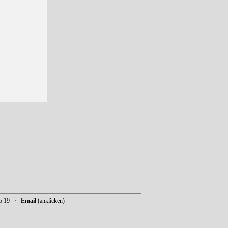
 95 19 ·
Email
(anklicken)